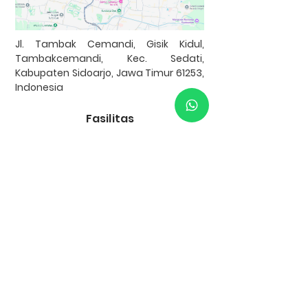
Jl. Tambak Cemandi, Gisik Kidul,
Tambakcemandi, Kec. Sedati,
Kabupaten Sidoarjo, Jawa Timur 61253,
Indonesia
Fasilitas
Area Komersial
Club House
Listrik
Kolam Renang
Underground
One Gate
Row Jalan >7m
System
Taman
Tempat Ibadah
Bank Kerjasama
Garansi uang kembali 100% apabila KPR