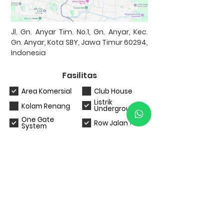
Jl. Gn. Anyar Tim. No.1, Gn. Anyar, Kec.
Gn. Anyar, Kota SBY, Jawa Timur 60294,
Indonesia
Fasilitas
Area Komersial
Club House
Listrik
Kolam Renang
Underground
One Gate
Row Jalan >7m
System
Taman
Tempat Ibadah
Bank Kerjasama