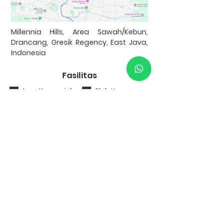
Millennia Hills, Area Sawah/Kebun,
Drancang, Gresik Regency, East Java,
Indonesia
Fasilitas
Area Komersial
Club House
Listrik
Kolam Renang
Underground
One Gate
Row Jalan >7m
System
Taman
Tempat Ibadah
Bank Kerjasama
Garansi uang kembali 100% apabila KPR
ditolak!
S&K Berlaku