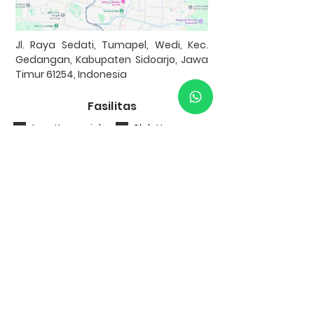
Jl. Raya Sedati, Tumapel, Wedi, Kec.
Gedangan, Kabupaten Sidoarjo, Jawa
Timur 61254, Indonesia
Fasilitas
Area Komersial
Club House
Listrik
Kolam Renang
Underground
One Gate
Row Jalan >7m
System
Taman
Tempat Ibadah
Bank Kerjasama
Garansi uang kembali 100% apabila KPR
ditolak!
S&K Berlaku